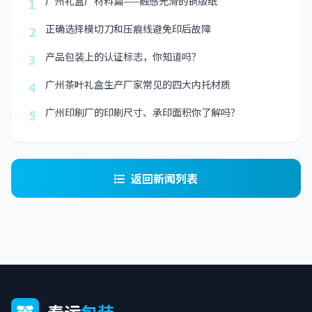
广州礼盒厂材料篇——触感光滑的铜版纸
1
正确选择模切刀和压痕线避免印后故障
2
产品包装上的认证标志，你知道吗？
3
广州茶叶礼盒生产厂家常见的四大内托材质
4
广州印刷厂的印刷尺寸、承印面积你了解吗？
5
返回新闻列表
泰运
包装