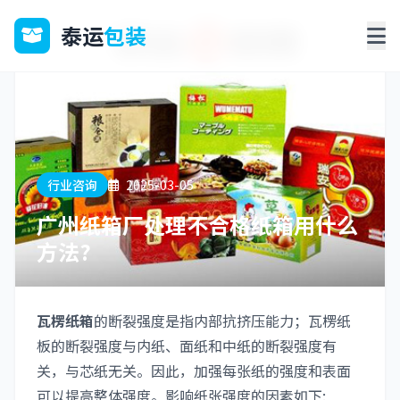
泰运
包装
行业咨询
2025-03-05
广州纸箱厂处理不合格纸箱用什么
方法?
瓦楞纸箱
的断裂强度是指内部抗挤压能力；瓦楞纸
板的断裂强度与内纸、面纸和中纸的断裂强度有
关，与芯纸无关。因此，加强每张纸的强度和表面
可以提高整体强度。影响纸张强度的因素如下: