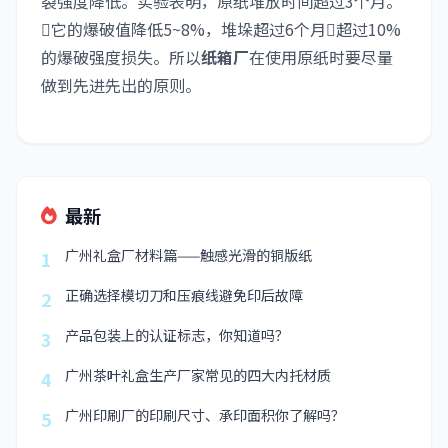
裂强度降低。实验表明，原纸堆放时间超过3个月。
它的爆破值降低5~8%，堆垛超过6个月超过10%
的爆破强度损失。所以
纸箱厂
在使用原纸时要尽量
做到先进先出的原则。
最新
广州礼盒厂材料篇——触感光滑的铜版纸
1
正确选择模切刀和压痕线避免印后故障
2
产品包装上的认证标志，你知道吗？
3
广州茶叶礼盒生产厂家常见的四大内托材质
4
广州印刷厂的印刷尺寸、承印面积你了解吗？
5