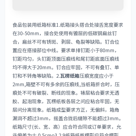
食品包装用纸箱标准1.纸箱接头搭合处接舌宽度要求
在30-50mm，接合处使用有镀层的低碳钢扁丝钉
合，扁丝不可有锈斑、剥层、龟裂等缺陷。钉合位
置应在搭接部位中线。要求单排钉距小于80mm，
钉距均匀，头钉距顶面压痕线和尾钉距底面压痕线
均不得大于20mm。钉合应牢固，不可有叠钉、单
钉和不转角等缺陷。2.
瓦楞纸箱
压痕宽度应小于
2mm,箱壁不可有多余的压痕线,当纸箱折合时，压
痕处不可有破裂、断线的现象。裱层粘合要求无透
胶、起泡现象，瓦楞纸板各层之问应粘合牢固，无
层问分离现象。纸箱成型要求方正，无偏斜，箱角
漏洞不超过3mm，摇盖合拢后缝隙不能超过3mm。
纸箱尺寸(长、宽、高）应合符合同或订单要求，允
许偏差为士 0.5cmo3.2.9纸箱纸板楞形应符合楞形