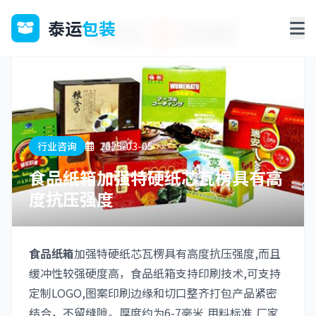
泰运
包装
行业咨询
2025-03-05
食品纸箱加强特硬纸芯瓦楞具有高
度抗压强度
食品纸箱
加强特硬纸芯瓦楞具有高度抗压强度,而且
缓冲性较强硬度高，食品纸箱支持印刷技术,可支持
定制LOGO,图案印刷边缘和切口整齐打包产品紧密
结合，不留缝隙。厚度约为6-7毫米,用料标准,厂家