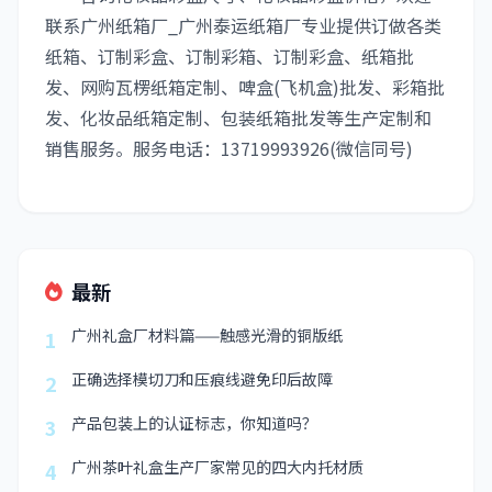
联系广州纸箱厂_广州泰运纸箱厂专业提供订做各类
纸箱、订制彩盒、订制彩箱、订制彩盒、纸箱批
发、网购瓦楞纸箱定制、啤盒(飞机盒)批发、彩箱批
发、化妆品纸箱定制、包装纸箱批发等生产定制和
销售服务。服务电话：13719993926(微信同号)
最新
广州礼盒厂材料篇——触感光滑的铜版纸
1
正确选择模切刀和压痕线避免印后故障
2
产品包装上的认证标志，你知道吗？
3
广州茶叶礼盒生产厂家常见的四大内托材质
4