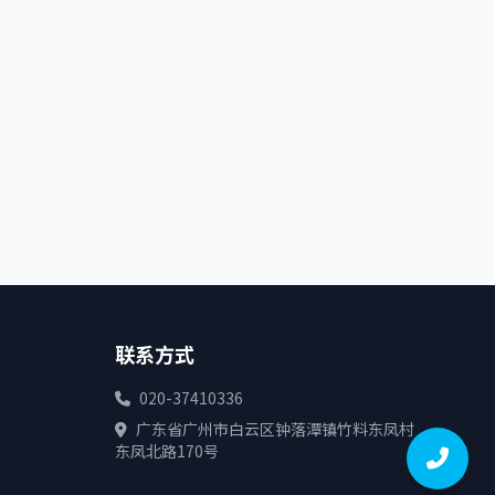
联系方式
020-37410336
广东省广州市白云区钟落潭镇竹料东凤村
东凤北路170号