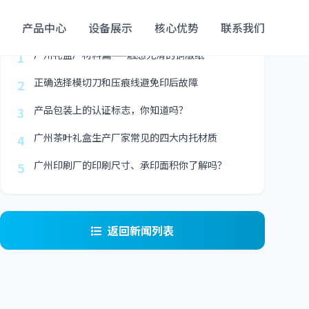
最新
产品中心
设备展示
核心优势
联系我们
广州礼盒厂材料篇——触感光滑的铜版纸
1
正确选择模切刀和压痕线避免印后故障
2
产品包装上的认证标志，你知道吗？
3
广州茶叶礼盒生产厂家常见的四大内托材质
4
广州印刷厂的印刷尺寸、承印面积你了解吗？
5
返回新闻列表