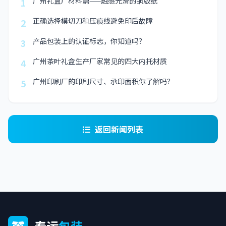
广州礼盒厂材料篇——触感光滑的铜版纸
1
正确选择模切刀和压痕线避免印后故障
2
产品包装上的认证标志，你知道吗？
3
广州茶叶礼盒生产厂家常见的四大内托材质
4
广州印刷厂的印刷尺寸、承印面积你了解吗？
5
返回新闻列表
泰运
包装