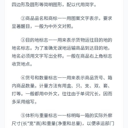
四边形及圆形等简明图形，配以代用简字。
②商品品名和商标一一用图案文字表示，要求
显著醒目，一般为中外文对照。
③目的地标志一一用来表示货物运往目的地的
地名标志。为了准确无误地运输商品到达目的地，
地名必须用文字写出全称。一般在商品右上角标志
收货地点。
④货号和数量标志一一用来表示商品货号、箱
内商品数量。计量方法有用盒、只、支、双、套、
打等。一般都用中外文，往往由于单词冗长，因而
多采用缩写。
⑤体积与重量标志一一标明每一箱的实际外廓
尺寸(长*宽*高)和重量(净重和总量)，以便承运部门