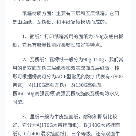
纸箱材质方面：主要有三层和五层纸箱。它们
是由面纸、瓦楞纸、和里纸复裱模切而成的。
1、面纸：打印纸箱常用的面纸为250g灰底白板
纸，它具有吸墨性能好柔韧性较好等特点。
2、瓦楞纸：瓦楞纸一般分为90g-150g，我们常
用的是双面瓦楞三层纸板和双芯双面五层纸板。棱
形可根据楞高可分为A(CE型常见的数字代表有3(90G
普瓦) 4(110G高强瓦楞) 5(130G高强瓦
楞)6(150g高强瓦楞)高强瓦楞既施胶瓦楞既防水又
固型。
3、里纸一般为牛皮挂面纸，耐破和撕裂比较
好，它分为A(170G木浆挂面纸)、B(140G木浆挂面
纸)、C(140G混浆挂面纸)、三个等级，还有双面牛