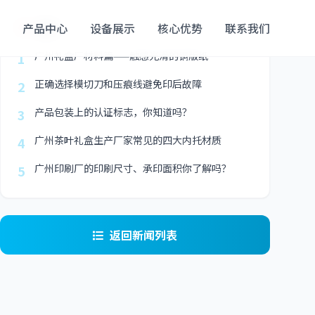
最新
产品中心
设备展示
核心优势
联系我们
广州礼盒厂材料篇——触感光滑的铜版纸
1
正确选择模切刀和压痕线避免印后故障
2
产品包装上的认证标志，你知道吗？
3
广州茶叶礼盒生产厂家常见的四大内托材质
4
广州印刷厂的印刷尺寸、承印面积你了解吗？
5
返回新闻列表