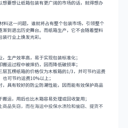
以想要想让纸箱包装有更广阔的市场的话，就得想办
材料这一问题，谁就将占有整个包装市场，引领整个
逐渐到退出历史舞台。而纸箱生产，它不会随着塑料
包装行业上焕发光彩。
业，生产效率高，易于实现包装标准化；
卸搬运过程中被摔扔，因而降低破损率；
层瓦楞纸箱的价格仅为木板箱的1/3，并可节约运费
，也可节约运费10%以上；
时，具有较好的防尘防潮性能，因而能有效保护商品
于搬运，用后也比木箱容易处理或回收复用；
止商品失窃，而在海运中投保水渍险和偷窃、提货不