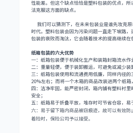
性能差。但这个缺点恰恰是塑料包装的优点，所
法克服这方面的缺点。
我们可以猜测下，在未来包装业是谁先攻克原
时代。塑料包装会因为污染问题一直走下坡路，
包装的衰败而淘汰，它会随着技术的提高继续在
纸箱包装的六大优势
一：纸箱包装便于机械化生产和装箱封箱流水作
二：重量轻便，便于装卸搬运，可避免或减少装
三：纸箱包装使用和流通费用低廉，同样内径的三
20%左右；而将一个木箱的商品改装进两个纸箱
四：洁净牢固，能严密封闭，箱内铺有塑料衬里
安全；
五：纸箱易于折叠平放，堆存时可节省仓容，易
六：易于留下箱内商品被窃痕迹，故可以有效防
着险时，保险公司予以接受。