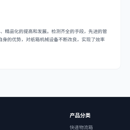
化、精品化的提高和发展。检测齐全的手段，先进的管
自身的优势，对纸箱机械设备不断改良，实现了效率
产品分类
快递物流箱