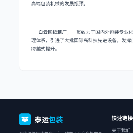
高端包装机械的发展瓶颈。
白云区纸箱厂
，一贯致力于国内外包装专业
理体系，引进了大批国际高科技先进设备，发挥
跨越式提升。
快速链接
泰运
包装
关于我们