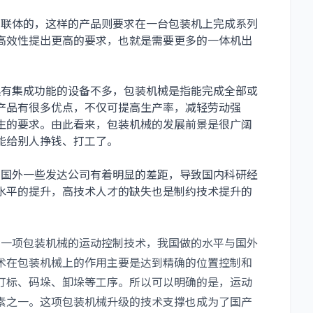
联体的，这样的产品则要求在一台包装机上完成系列
高效性提出更高的要求，也就是需要更多的一体机出
有集成功能的设备不多，包装机械是指能完成全部或
产品有很多优点，不仅可提高生产率，减轻劳动强
生的要求。由此看来，包装机械的发展前景是很广阔
能给别人挣钱、打工了。
国外一些发达公司有着明显的差距，导致国内科研经
水平的提升，高技术人才的缺失也是制约技术提升的
一项包装机械的运动控制技术，我国做的水平与国外
术在包装机械上的作用主要是达到精确的位置控制和
打标、码垛、卸垛等工序。所以可以明确的是，运动
素之一。这项包装机械升级的技术支撑也成为了国产