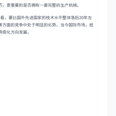
巧，更重要的是否拥有一套完整的生产机械。
，要比国外先进国家的枝术水平整体落后20年左
等方面的竞争中处于明显的劣势。当今国际市场，纸
两极化方向发展。