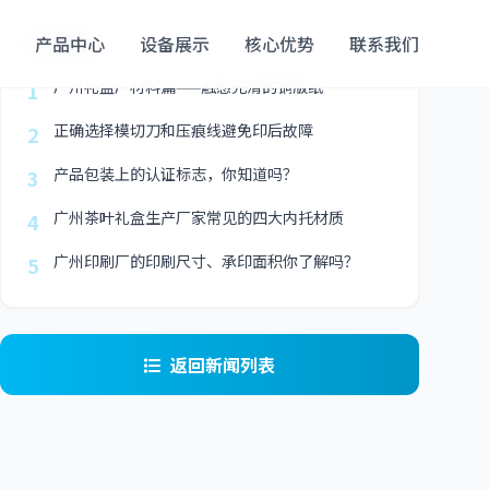
最新
产品中心
设备展示
核心优势
联系我们
广州礼盒厂材料篇——触感光滑的铜版纸
1
正确选择模切刀和压痕线避免印后故障
2
产品包装上的认证标志，你知道吗？
3
广州茶叶礼盒生产厂家常见的四大内托材质
4
广州印刷厂的印刷尺寸、承印面积你了解吗？
5
返回新闻列表