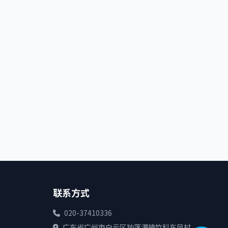
联系方式
020-37410336
广东省广州市白云区钟落潭镇竹料东凤村