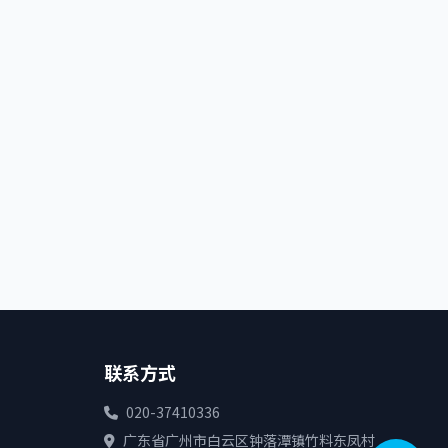
联系方式
020-37410336
广东省广州市白云区钟落潭镇竹料东凤村