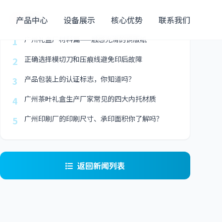
最新
产品中心
设备展示
核心优势
联系我们
广州礼盒厂材料篇——触感光滑的铜版纸
1
正确选择模切刀和压痕线避免印后故障
2
产品包装上的认证标志，你知道吗？
3
广州茶叶礼盒生产厂家常见的四大内托材质
4
广州印刷厂的印刷尺寸、承印面积你了解吗？
5
返回新闻列表