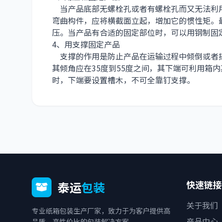
当产品底部无螺栓孔或者有螺栓孔而又无法利
弯曲构件，应将横截面立起，增加它的惯性矩。
压。当产品有合适的固定部位时，可以用钢制固
4、用支撑固定产品
支撑的作用是防止产品在运输过程中倾倒或者摇
其倾角应在35度到55度之间，其下端可利用箱
时，下端要设置槽木，不可全靠钉支撑。
快速链接
泰运
包装
关于我们
专业纸箱包装生产厂家，致力于为客户提供高
产品中心
品质、高性价比的包装解决方案。