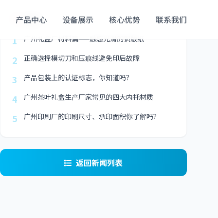
最新
产品中心
设备展示
核心优势
联系我们
广州礼盒厂材料篇——触感光滑的铜版纸
1
正确选择模切刀和压痕线避免印后故障
2
产品包装上的认证标志，你知道吗？
3
广州茶叶礼盒生产厂家常见的四大内托材质
4
广州印刷厂的印刷尺寸、承印面积你了解吗？
5
返回新闻列表