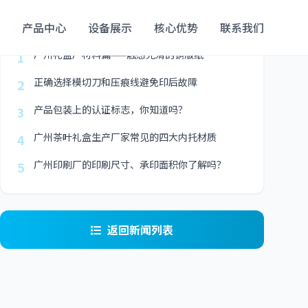
最新
产品中心
设备展示
核心优势
联系我们
广州礼盒厂材料篇——触感光滑的铜版纸
1
正确选择模切刀和压痕线避免印后故障
2
产品包装上的认证标志，你知道吗？
3
广州茶叶礼盒生产厂家常见的四大内托材质
4
广州印刷厂的印刷尺寸、承印面积你了解吗？
5
返回新闻列表