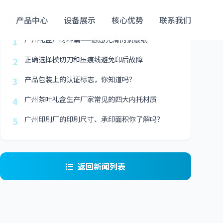
最新
产品中心
设备展示
核心优势
联系我们
广州礼盒厂材料篇——触感光滑的铜版纸
1
正确选择模切刀和压痕线避免印后故障
2
产品包装上的认证标志，你知道吗？
3
广州茶叶礼盒生产厂家常见的四大内托材质
4
广州印刷厂的印刷尺寸、承印面积你了解吗？
5
返回新闻列表