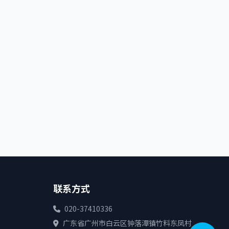
联系方式
020-37410336
广东省广州市白云区钟落潭镇竹料东凤村