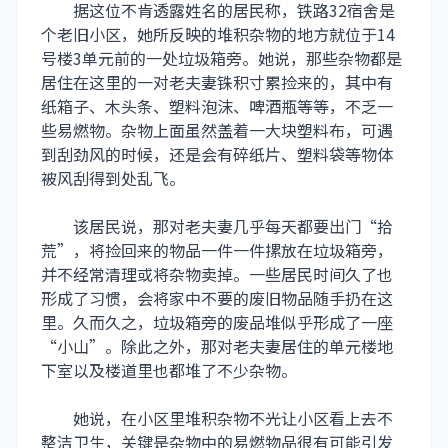
据这位不肯透露姓名的居民称，铁路32宿舍是
个老旧小区，她所反映的堆积杂物的地方就位于14
号楼3单元前的一处垃圾箱旁。她说，那些杂物都是
居住在这里的一对老夫妻铢积寸累捡来的，其中有
纸箱子、木头条、塑料泡沫、啤酒瓶等等，不乏一
些易燃物。杂物上面虽然盖着一大块塑料布，可遇
到刮劲风的时候，还是会有碎纸片、塑料袋等物体
被风刮得到处乱飞。
该居民说，那对老夫妻几乎每天都要出门“拾
荒”，将捡回来的物品一件一件摞放在垃圾箱旁，
并不经常清理或将杂物卖掉。一些居民时间久了也
形成了习惯，会将家中不要的废旧物品随手扔在这
里。久而久之，垃圾箱旁的废品堆似乎形成了一座
“小山”。除此之外，那对老夫妻居住的单元楼地
下室以及楼道里也都堆了不少杂物。
她说，在小区里堆积杂物不光让小区看上去不
整洁卫生，关键是杂物中的易燃物品很有可能引发