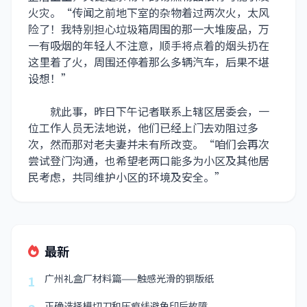
火灾。“传闻之前地下室的杂物着过两次火，太风
险了！我特别担心垃圾箱周围的那一大堆废品，万
一有吸烟的年轻人不注意，顺手将点着的烟头扔在
这里着了火，周围还停着那么多辆汽车，后果不堪
设想！”
就此事，昨日下午记者联系上辖区居委会，一
位工作人员无法地说，他们已经上门去劝阻过多
次，然而那对老夫妻并未有所改变。“咱们会再次
尝试登门沟通，也希望老两口能多为小区及其他居
民考虑，共同维护小区的环境及安全。”
最新
广州礼盒厂材料篇——触感光滑的铜版纸
1
正确选择模切刀和压痕线避免印后故障