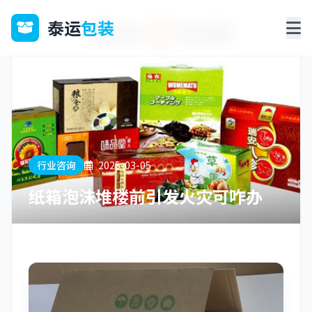
泰运
包装
行业咨询
2025-03-05
纸箱泡沫堆楼前引发火灾可咋办