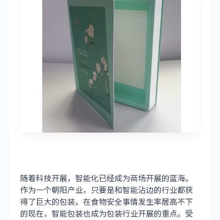
随着科技开展，智能化已经成为商场开展的蓝海。
作为一个朝阳产业，只要是和智能沾边的行业都获
得了巨大的包装。在食物安全事情发生率居高不下
的现在，智能包装也成为包装行业开展的重点。受