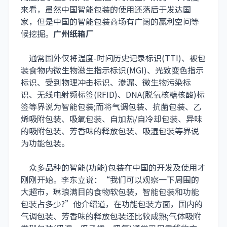
来看，虽然中国智能包装的使用还落后于发达国
家，但是中国的智能包装商场有广阔的赢利空间等
候挖掘。
广州纸箱厂
通常国外仅将温度-时间历史记录标识(TTI)、被包
装食物内微生物滋生指示标识(MGI)、光致变色指示
标识、受到物理冲击标识、渗漏、微生物污染标
识、无线电射频标签(RFID)、DNA(脱氧核糖核酸)标
签等界说为智能包装;而将气调包装、抗菌包装、乙
烯吸附包装、吸氧包装、自加热/自冷却包装、异味
的吸附包装、芳香味的释放包装、吸湿包装等界说
为功能包装。
众多品种的智能(功能)包装在中国的开发及使用才
刚刚开始。李东立说：“我们可以观察一下周围的
大超市，琳琅满目的食物软包装，智能包装和功能
包装占多少?”他介绍道，在功能包装方面，国内的
气调包装、芳香味的释放包装还比较成熟;气体吸附