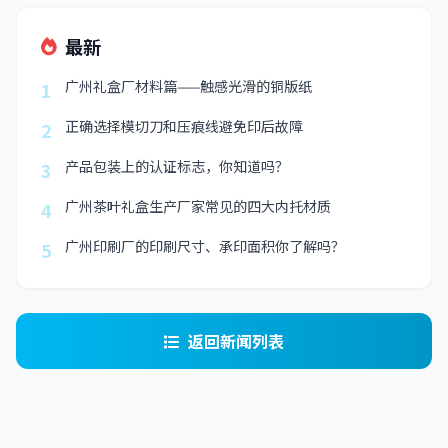
最新
广州礼盒厂材料篇——触感光滑的铜版纸
1
正确选择模切刀和压痕线避免印后故障
2
产品包装上的认证标志，你知道吗？
3
广州茶叶礼盒生产厂家常见的四大内托材质
4
广州印刷厂的印刷尺寸、承印面积你了解吗？
5
返回新闻列表