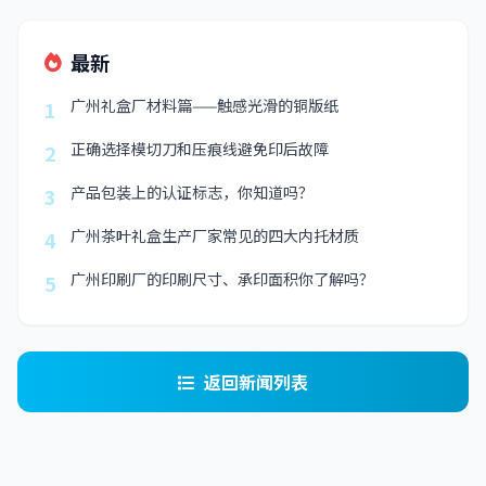
最新
广州礼盒厂材料篇——触感光滑的铜版纸
1
正确选择模切刀和压痕线避免印后故障
2
产品包装上的认证标志，你知道吗？
3
广州茶叶礼盒生产厂家常见的四大内托材质
4
广州印刷厂的印刷尺寸、承印面积你了解吗？
5
返回新闻列表