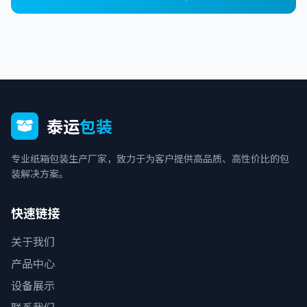
泰运
包装
专业纸箱包装生产厂家，致力于为客户提供高品质、高性价比的包
装解决方案。
快速链接
关于我们
产品中心
设备展示