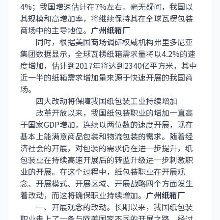
4%；我国增速估计在7%左右。毫无疑问，我国以
其规模和高增加率，将继续保持其在全球瓦楞包装
商场中的主导地位。
广州纸箱厂
同时，根据美国商场调研权威机构弗里多尼亚
集团数据显示，全球瓦楞纸箱需求量将以4.2%的速
度增加，估计到2017年将达到2340亿平方米，其中
近一半的纸箱需求增加量来源于快速开展的我国商
场。
四大改动将保障我国纸包装工业持续增加
改革开放以来，我国纸包装职业的增加一直高
于国家GDP增加，连续以两位数的速度开展，现在
基本上能满意商品包装和物流包装的需求。随着经
济社会的开展，对包装的需求仍在进一步提升，纸
包装业在持续高速开展后的转型升级进一步刺激职
业的开展。在这个过程中，纸包装职业在开展观
念、开展模式、开展区域、开展战略四个方面发生
着改动，而这将确保职业持续增加。
广州纸箱厂
一、开展观念的改动。长期以来，我国纸包装
职业走上了一条与欧美国家不同的开展之路，经过