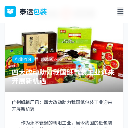
泰运
包装
行业咨询
2025-03-05
四大改动助力我国纸包装工业迎来
开展新机遇
广州纸箱厂
讯：
四大改动助力我国纸包装工业迎来
开展新机遇
作为永不衰退的朝阳工业，当今我国的纸包装