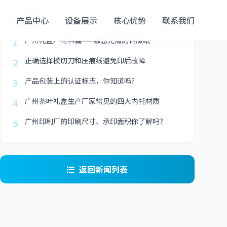
最新
产品中心
设备展示
核心优势
联系我们
广州礼盒厂材料篇——触感光滑的铜版纸
1
正确选择模切刀和压痕线避免印后故障
2
产品包装上的认证标志，你知道吗？
3
广州茶叶礼盒生产厂家常见的四大内托材质
4
广州印刷厂的印刷尺寸、承印面积你了解吗？
5
返回新闻列表