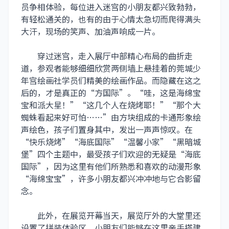
员争相体验，每位进入迷宫的小朋友都兴致勃勃，
有轻松通关的，也有的由于心情太急切而爬得满头
大汗，现场的笑声、加油声响成一片。
穿过迷宫，走入展厅中部精心布局的曲折走
道，参观者能够细细欣赏两侧墙上悬挂着的莞城少
年宫绘画社学员们精美的绘画作品。而隐藏在这之
后的，才是真正的“方国际”。“哇，这是海绵宝
宝和派大星！”“这几个人在烧烤耶！”“那个大
蜘蛛看起来好可怕……”由方块组成的卡通形象绘
声绘色，孩子们置身其中，发出一声声惊叹。在
“快乐烧烤”“海底国际”“温馨小家”“黑暗城
堡”四个主题中，最受孩子们欢迎的无疑是“海底
国际”，因为这里有他们所熟悉和喜欢的动漫形象
“海绵宝宝”，许多小朋友都兴冲冲地与它合影留
念。
此外，在展览开幕当天，展览厅外的大堂里还
设置了拼装体验区，小朋友们能够在这里亲手搭建