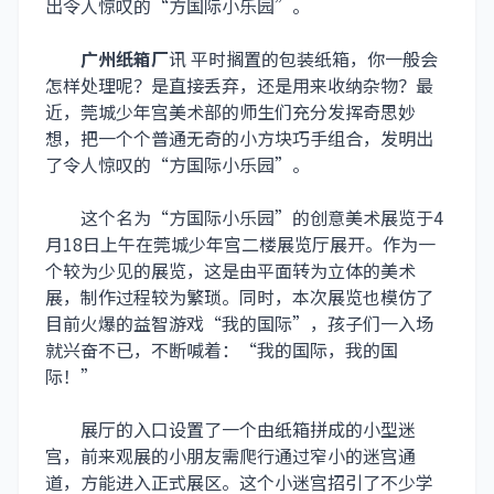
出令人惊叹的“方国际小乐园”。
广州纸箱厂
讯 平时搁置的包装纸箱，你一般会
怎样处理呢？是直接丢弃，还是用来收纳杂物？最
近，莞城少年宫美术部的师生们充分发挥奇思妙
想，把一个个普通无奇的小方块巧手组合，发明出
了令人惊叹的“方国际小乐园”。
这个名为“方国际小乐园”的创意美术展览于4
月18日上午在莞城少年宫二楼展览厅展开。作为一
个较为少见的展览，这是由平面转为立体的美术
展，制作过程较为繁琐。同时，本次展览也模仿了
目前火爆的益智游戏“我的国际”，孩子们一入场
就兴奋不已，不断喊着：“我的国际，我的国
际！”
展厅的入口设置了一个由纸箱拼成的小型迷
宫，前来观展的小朋友需爬行通过窄小的迷宫通
道，方能进入正式展区。这个小迷宫招引了不少学