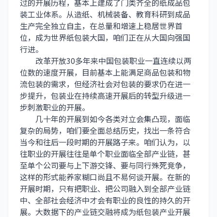
过的开展历程，基本上建成了门类齐全的纸成品包
装工业体系。从造纸、机械装备、教育科研到成品
生产完全独立自主，在总量和增速上稳居世界首
位，成为世界纸包装大国，咱们正在从大国向强国
行进。
改革开放30多年来中国包装职业一直连续以两
位数的速度开展，目前基本上能满足商品包装和物
流包装的需求，但经济社会对包装的要求仍在进一
步提升，包装业在持续高速开展后的转型升级进一
步刺激职业的开展。
几十年的开展到如今各类对立会集凸现，面临
复杂的局势，咱们要全面总结历史，找出一条符合
当今和往后一段时期的开展路子来。咱们认为，以
往职业的开展往往是单个职业面临全部产业链，甚
至单个公司要与上下游交锋、要与同行殊死竞争，
这样的形式能养家糊口尚且不易何谈开展。在新的
开展时期，只有把职业、把公司融入到全部产业链
中、全部社会经济中才会有职业的良性的持久的开
展。大数据下的产业链交融将成为纸包装产业开展