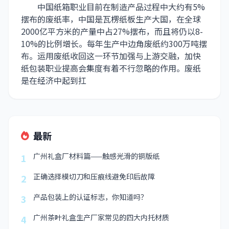
中国纸箱职业目前在制造产品过程中大约有5%
摆布的废纸率，中国是瓦楞纸板生产大国，在全球
2000亿平方米的产量中占27%摆布，而且将仍以8-
10%的比例增长。每年生产中边角废纸约300万吨摆
布。运用废纸收回这一环节加强与上游交融，加快
纸包装职业提高会集度有着不行忽略的作用。废纸
是在经济中起到扛
最新
广州礼盒厂材料篇——触感光滑的铜版纸
1
正确选择模切刀和压痕线避免印后故障
2
产品包装上的认证标志，你知道吗？
3
广州茶叶礼盒生产厂家常见的四大内托材质
4