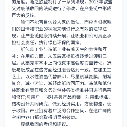
的角度。随之欧盟制订了一系列法规，2013年欧盟
又对废纸收回的法规进行了修改，在产业链中形成
巨大的反响。
咱们不能盲目仿效人家的做法，而应当根据咱
们的国情和职业的状况来制订行之有效的法律法
规，让产业链健康持续开展，让职业和公司真正承
担社会责任，执行绿色环保的国策。
纸包装工业与造纸工业有着天生的共性和互
补：在用纸方面，从五层瓦楞纸板逐步过渡到三
层。从高克重基本上向低克重高强度方面转化。造
纸与纸成品在这方面经过磨合达到一致。在加工工
艺上，以水性油墨代替胶印，尽量削减复膜，削减
复合，减小污染，减轻废纸收回压力。造纸和纸包
装职业有责任和义务对包装各类标准共同进行完善
和修订;与用户一同对各类产品包装，对用纸标准、
结构设计共同研究，做到经济实用，方便物流，便
于收回。产业链有着广泛的合作空间，在这广阔的
空间中各自都会取得明显的效益。
废纸收回的考虑和建议。