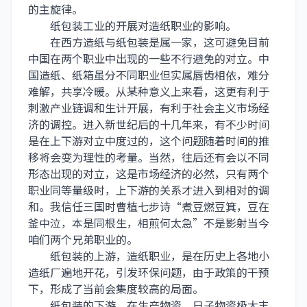
的主旋律。
纸包装工业的开展对造纸职业的影响。
在西方造纸与纸包装是属一家，这可避免目前
中国在两个职业中出现的一些不行避免的对立。中
国造纸、纸箱虽分不同职业但实属唇齿相依，难分
难解，共享冷暖。从某种意义上来看，这更有利于
刺激产业链调和生计开展，有利于社会主义市场经
济的调控。进入新世纪后的十几年来，有不少时间
是在上下游对立中度过的，这个问题随着时间的推
移将会变为理性的考量。当然，往后还有会以不同
形态出现的对立，这是市场经济的必然，只有两个
职业同等量级时，上下游的关系才进入到相对的调
和。我信任三国时曹植七步诗“煮豆燃豆箕，豆在
釜中泣，本是同根生，相煎何太急”不是影射当今
咱们两个兄弟职业的。
纸包装的上游，造纸职业，是在历史上各地小
造纸厂遍地开花，引发环保问题，由于政策的干预
下，形成了当前会集度较高的局面。
纸包装的下游，在生产物资、日子物资极大丰