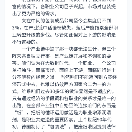
富的情况下，各职业公司巨子兴起，市场对包装提
出了更为严格的需求。
夹在中间的包装成品公司至今会集度仍不到
3%，在产业链中话语权缺失，落后产能拖累全部职
业转型升级的步伐。尽管如此但对上下游的影响是
不行置疑的。
一个产业链中缺了那一块都无法生计，但三个
阵营各自独立行事，是产业链开展和不调和的要
害。咱们认为在大数据时代，一个职业、一个公司
单打独斗，面临市场，面临上下游，面临同行是十
分不明智的经营之道。 当然咱们不能返回到方案经
济形式中去，也难以仿效西方国家合二为一的方
式，维系咱们过去30多年的做法显然是不适应的。
只有通过经济的手段调和各职业的关系才是唯一的
出路。在全部产业链中自始至终连接咱们的东西是
“纸”，把纸的循环运用做活是为职业增添润滑
剂，是职业共进退的重要因素。上个世纪90年代
初，德国制订了“包装法”，把废纸收回提到法律