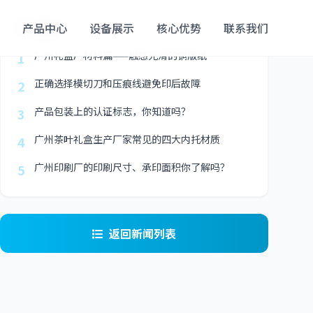
最新
产品中心
设备展示
核心优势
联系我们
广州礼盒厂材料篇——触感光滑的铜版纸
1
正确选择模切刀和压痕线避免印后故障
2
产品包装上的认证标志，你知道吗？
3
广州茶叶礼盒生产厂家常见的四大内托材质
4
广州印刷厂的印刷尺寸、承印面积你了解吗？
5
返回新闻列表