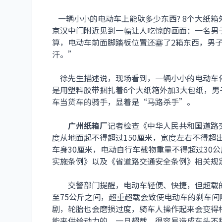
一辆小小的电动车上能驮多少东西? 8个大纸箱
京汉中门附近见到一幅让人吃惊的画面：一名男
算，电动车前面脚踏板位置还塞了2箱东西，男
汗。”
徐先生描述说，现场看到，一辆小小的电动车停
是用塑料胶带捆扎着6个大纸箱外加3大包纸，
车当货车的骑手，显着是“马路杀手”。
广州纸箱厂
记者检查《中华人民共和国道路
度从地面起不得超过150厘米，宽度左右不得超
车身30厘米，电动自行车载物重量不得超过30
实施条例》以及《省道路交通安全条例》相关规定
交警部门提醒，电动车轻便、快捷，但超载的
至75公斤之间，超重超载会致使电动车的刹车
剧，轮胎也会磨损过度，骑车人操作起来会变得
能来供给动力的，一旦超载，很容易造成车头不