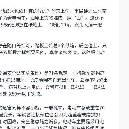
外加3大包纸！真的假的？昨天上午，市民徐先生在南
子骑着电动车，后座上货物堆成一座“山”。这还不
子只好把脚放在纸箱上。“哥们牛啊，真让人捏一把
在路口等红灯，踏板上堆着2个纸箱，后座位上，只
男子双脚撑地摇摇晃晃的，真像杂技表演。这种把电动
交通安全法实施条例》第71条规定，非机动车载物高
出车把15厘米，长度前端不得超出车轮，后端不得超出
公斤。违背以上规定的，交警可根据《道法》、《道法
处以50元以下罚款。
危害同样不容小觑。一般说来，电动车总载重在70
间隔变长，车辆各连接部位也会因为超重超载磨损加
相对困难，安全隐患随之增多。电动车主要是采用电
稳、制动不灵，一旦出现紧急情况，刹车失控极易诱