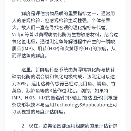
鲜度是评估食物品质的重要指标之一，通常用
人的感观检验，但感观检验主观性强，个体差异
大，故人们一直在寻找客观的理化指标来代替。
Volpe等曾以黄嘌噙氧化酶为生物敏感材料，结合过
氧化氢电极，通过测定鱼降解进程中产生的一磷酸
肌苷(IMP)、肌苷(HXR)和次黄嘌吟(Hx)的浓度，从
而评估鱼的鲜度。
这里，新鲜度传感系统由黄嘌噙氧化酶与核苷
磷氧化酶的混合膜和氧化电极构成，该测定可以达
到20％。运用这种传感器已经对比目鱼、鲷鱼、竹
荚鱼、狼鲈鱼等的K值作过测定。别的，如果将
IMP、HXR、I-IX的量辐射到3轴上(雷达图形)则根据
条纹形状技术与运用Technology&Application还可
以从视觉的角度评估鲜度。
2．现在，欧美诸国都运用组胺酶的量评估新鲜