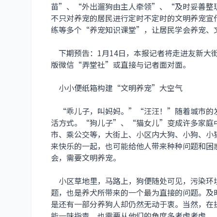
苗”、“外出遛狗由主人牵领”、“及时妥善整
不只对养宠的居民进行定时不定时的文明养宠宣
练等多个“养宠知识课堂”，让居民学会养宠、
下期预告：1月14日，本报记者将走进友新大
版微信“弄堂社”或直接与记者面对面。
小小便纸箱构建“文明养宠”大空气
“乖儿子，叫妈妈。”“汪汪！”随着城市的
活方式。“狗儿子”、“猫女儿”变成许多家庭
市、乘公交等，大街上、小区内大狗、小狗、小猫
来快乐的一起，也可能给他人带来种种问题和困
会，需要文明养宠。
小区草地里，马路上，狗便随处可见，污染环
题，也是养犬所带来的一个最为直接的问题。及
是还有一部分养狗人却仍然无动于衷。当然，在
能一味指责，也需要从他们的角度多考虑考虑。