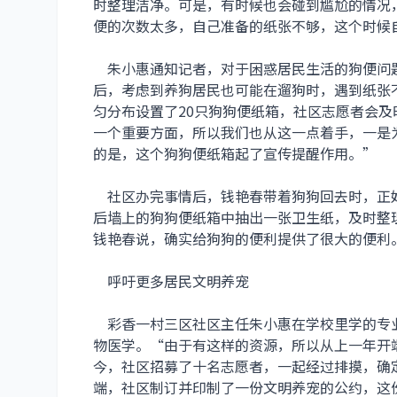
时整理洁净。可是，有时候也会碰到尴尬的情况
便的次数太多，自己准备的纸张不够，这个时候
朱小惠通知记者，对于困惑居民生活的狗便问
后，考虑到养狗居民也可能在遛狗时，遇到纸张
匀分布设置了20只狗狗便纸箱，社区志愿者会
一个重要方面，所以我们也从这一点着手，一是
的是，这个狗狗便纸箱起了宣传提醒作用。”
社区办完事情后，钱艳春带着狗狗回去时，正
后墙上的狗狗便纸箱中抽出一张卫生纸，及时整
钱艳春说，确实给狗狗的便利提供了很大的便利
呼吁更多居民文明养宠
彩香一村三区社区主任朱小惠在学校里学的专
物医学。“由于有这样的资源，所以从上一年开
今，社区招募了十名志愿者，一起经过排摸，确
端，社区制订并印制了一份文明养宠的公约，这