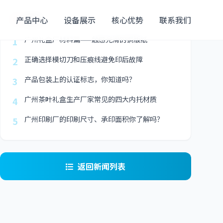
最新
产品中心
设备展示
核心优势
联系我们
广州礼盒厂材料篇——触感光滑的铜版纸
1
正确选择模切刀和压痕线避免印后故障
2
产品包装上的认证标志，你知道吗？
3
广州茶叶礼盒生产厂家常见的四大内托材质
4
广州印刷厂的印刷尺寸、承印面积你了解吗？
5
返回新闻列表