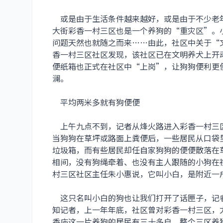
或是由于生活条件越来越好，或是由于不少老
大街彩香一村三区也是一个养狗的“重灾区”。
问题天然也就随之而来……由此，社区中关于“
香一村三区社区发现，该社区已在文明养犬上开
便纸箱也正式在社区中“上岗”，让狗狗便利更
澜。
平均两米多就有狗便便
上午九点不到，记者从烽火路进入彩香一村三
当狗狗在草坪或路面上粪便后，一些居民从口袋
垃圾箱，而有些居民却任自家狗狗的便便散落在
相间，没有狗绳牵着、也没有主人跟随的小狗在
村三区社区主任朱小惠说，它叫小白，是附近一
这只名叫小白的狗也让我们打开了话匣子，记
知记者，上一年年底，社区曾对彩香一村三区，
香庙这一片养狗的居民有三十多户，整个三区养