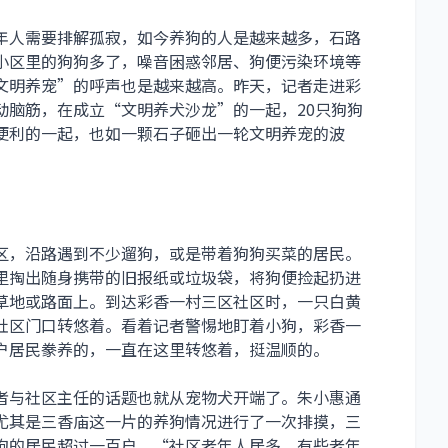
年人需要排解孤寂，如今养狗的人是越来越多，石路
小区里的狗狗多了，噪音困惑邻居、狗便污染环境等
文明养宠”的呼声也是越来越高。昨天，记者走进彩
动脑筋，在成立“文明养犬沙龙”的一起，20只狗狗
便利的一起，也如一颗石子砸出一轮文明养宠的波
区，沿路遇到不少遛狗，或是带着狗狗买菜的居民。
里掏出随身携带的旧报纸或垃圾袋，将狗便捡起扔进
草地或路面上。到达彩香一村三区社区时，一只白黄
社区门口转悠着。看着记者警惕地盯着小狗，彩香一
户居民豢养的，一直在这里转悠着，挺温顺的。
者与社区主任的话题也就从宠物犬开端了。朱小惠通
尤其是三香庙这一片的养狗情况进行了一次排摸，三
狗的居民超过一百户。“社区老年人居多，有些老年