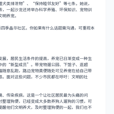
理犬类排泄物”、“保持睦邻友好”等七条。她说，
传，一起沙龙还将举办科学养殖、环保知识、宠物训
文明养宠。
街四季晶华社区。你如果有什么话题需沟通，可重视本
发展，居民生活条件的提高，养宠已日渐变成一种生
中的“新型成员”。带宠物遛公园、下馆子、逛超
随意乱跑，路边宠物粪便随处可见――养宠在给自己带
惑。面对这些问题，不少市民都在呼吁：文明的社
境、传染疾病，这是一个让社区居民最为头痛的问
时整理狗便，已经变成大多数养狗人遛狗的习惯，可
提醒他们文明养犬，及时整理狗便的一起，我们也不