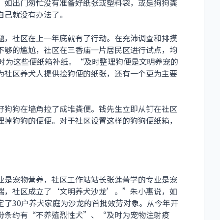
，如出门匆忙没有准备好纸张或塑料袋，或是狗狗粪
自己就没有办法了。
题，社区在上一年底就有了行动。在充沛调查和排摸
不够的尴尬，社区在三香庙一片居民区进行试点，均
及时为这些便纸箱补纸。“及时整理狗便是文明养宠的
为社区养犬人提供捡狗便的纸张，还有一个更为主要
好狗狗在墙角拉了成堆粪便。钱先生立即从钉在社区
理掉狗狗的便便。对于社区设置这样的狗狗便纸箱，
。
业是宠物营养，社区工作站站长张莲菁学的专业是宠
端，社区成立了‘文明养犬沙龙’。”朱小惠说，如
定了30户养犬家庭为沙龙的首批效劳对象。从今年开
份条约有“不养殖烈性犬”、“及时为宠物注射疫