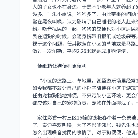
人的子女也不在身边，于是不少老年人就养起了
越多。”朱小惠说，狗狗多了，由此带来的问题
常在黑夜叫唤，认为影响了自己睡眠的老人赶来
纷。噪音扰民的一起，狗狗的粪便也对小区居民
民在遛狗的时候，会随身携带旧报纸或垃圾袋等
视于这个问题，任其散落在小区的草地或是马路
做过一次测勘，平均2.26米就是成堆狗便便。
便纸箱让狗便利更便利
“小区的道路上、草地里，甚至游乐场里经常
如今我都不敢让自己的小孙子随便在小区里游玩
任由宠物狗随地排便，不只污染小区环境，更会
都应该对自己的宠物负责，宠物在外面排泄了，
家住彩香一村三区25幢的钱艳春牵着一条泰迪
了。泰迪喜欢叫唤，为了不影响邻居，钱先生也
怎么出现噪音扰民的事情了。对于狗便便，他说