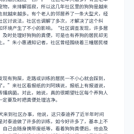
宠物，来排解孤寂，所以这几年社区里的狗狗是越来
也就越来越多。有个老人的邻居养了一条大型犬，经
社区讨说法，社区也调解了多次，才解决了这个纠
和环境产生了不小的影响。“社区调查发现，许多居
，及时处理好狗狗的粪便，可是也有养狗的居民却无
上。”朱小惠通知记者，社区曾经围绕着三幢居民楼
发现有狗屎，走路或训练的居民一不小心就会踩到，
了。”来社区看报纸的刘阿姨说，报纸上有报道说，
传播病菌。对此，她说，真的很期望社区每个养狗人
一定要及时把粪便处理洁净。
犬来到社区办事，他说，这只泰迪养了近半年时间
是对泰迪做了许多的训练，如今好许多了，基本上不
，自己会随身携带废纸等，看着狗狗粪便后，他会及