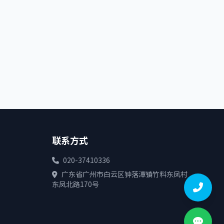
联系方式
020-37410336
广东省广州市白云区钟落潭镇竹料东凤村
东凤北路170号