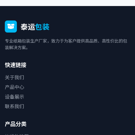
泰运
包装
专业纸箱包装生产厂家，致力于为客户提供高品质、高性价比的包
装解决方案。
快速链接
关于我们
产品中心
设备展示
联系我们
产品分类