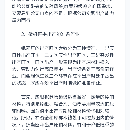
能给公司带来的某种风险;既要积极迎合商场需求，
又要看到公司自身的不足，根据公司实践出产能力
量力而行。
2、做好旺季出产的准备作业
纸箱厂的出产旺季大致分为三种情况，一是节
日性出产旺季，二是季节性出产旺季，三是突发性
出产旺季。旺季出产一般表现为出产原材料投入
大、劳动力付出高度集中、出产设备处于高负荷作
业，而要想保证这三个环节在旺季出产时处于杰出
的状态，就应在淡季出产时期做好准备作业。
首先，应根据商场趋势适当备好一定量的原辅
材料，特别是原纸、黏合剂、油墨等用量较大的原
辅材料。因为淡季出产时期原辅材料价格相对较
低，所以，在资金和库存本钱处于可控范围内的情
况下，适当囤积出产原辅材料，有利于降低旺季的