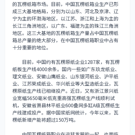
的瓦楞纸箱市场。目前，中国瓦楞纸箱业生产已形
成三大基地格局，分别为以山东、河北及京津、辽
宁为主的环渤海地区，以江苏、浙江和上海为主的
长江三角洲地区，以广东、福建为主的珠江三角洲
地区。这三大基地的瓦楞纸箱生产量占中国瓦楞纸
箱总产量的绝大部分，在中国瓦楞纸箱职业中占有
十分重要的地位。
目前，中国约有瓦楞原纸企业1287家，有瓦楞
纸板生产线4000余条。国内一些如广东玖龙纸业、
理文纸业、安徽山鹰纸业、山东银河纸业、沪平纸
业、江苏荣成纸业、华兴纸业等大型造纸企业，瓦
楞原纸生产线已相继投产。近日，又有浙江景兴纸
业宽幅5650毫米低克重高强瓦楞纸生产线顺利试
机，安徽省萧县林平纸业600叠网多缸A级瓦楞纸生
产线建成投产。据中国浆纸网统计，今年以来，瓦
楞纸新增产能将超过150万吨。
中国瓦楞纸箱职业在迅猛发展的一起，也面临