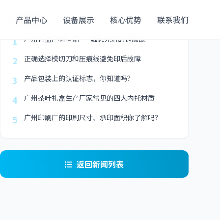
最新
产品中心
设备展示
核心优势
联系我们
广州礼盒厂材料篇——触感光滑的铜版纸
1
正确选择模切刀和压痕线避免印后故障
2
产品包装上的认证标志，你知道吗？
3
广州茶叶礼盒生产厂家常见的四大内托材质
4
广州印刷厂的印刷尺寸、承印面积你了解吗？
5
返回新闻列表