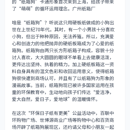
的“纸箱狗”卡通形象首次来到上海，给孩子带来
了“萌萌”的循环运用理念。
广州纸箱厂
啥是“纸箱狗”？听说这只用硬板纸做成的小狗出
世在上世纪70年代。其时，有一个小男孩十分喜欢
小狗，但出于种种原因，无法养殖。所以，充满爱
心和创造力的他把抛弃的硬纸板箱成为了心爱的纸
箱狗。纸箱狗由两只长方形纸箱子构成，容貌十分
讨人喜欢，大大圆圆的眼球不单看上去健康活泼，
更传达出坚持、执着的精力。加上硬纸板箱这一资
料自身具有的温文色彩和收回运用意义，使得纸箱
狗很快遭到商场认可，并且有了以纸箱狗为形象的
漫画故事。当前，纸箱狗现已被许多国家运用在孩
童的环保教育中，生动地向孩子们传达“爱洁净，
爱大自然，爱日子，爱地球”的温暖情怀。
在这次“环保日子纸有更美”公益活动中，百联中
环购物广场、世博源商业广场等购物中心和百货商
场开辟了纸箱狗展现区，还约请父母和小朋友一起