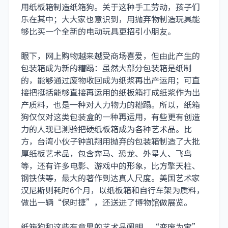
用纸板箱制造纸箱狗。关于这种手工劳动，孩子们
乐在其中；大大家也意识到，用抛弃物制造玩具能
够比买一个全新的电动玩具更招引小朋友。
眼下，网上购物越来越受商场喜爱，但由此产生的
包装箱成为新的糟蹋：虽然大部分包装箱是纸制
的，能够通过废物收回成为纸浆再出产运用；可直
接把挺括能够直接再运用的纸板箱打成纸浆作为出
产质料，也是一种对人力物力的糟蹋。所以，纸箱
狗仅仅对这类包装盒的一种再运用，有些更有创造
力的人现已测验把硬纸板箱成为各种艺术品。比
方，台湾小伙子钟凯翔用抛弃的包装箱制造了大批
厚纸板艺术品，包含奔马、恐龙、外星人、飞鸟
等，还有许多电影、游戏中的形象，比方擎天柱、
钢铁侠等，最大的著作到达真人尺度。美国艺术家
汉尼斯则耗时6个月，以纸板箱和自行车架为质料，
做出一辆“保时捷”，还送进了博物馆做展览。
纸箱狗和这些有意思的艺术品阐明，“变废为宝”