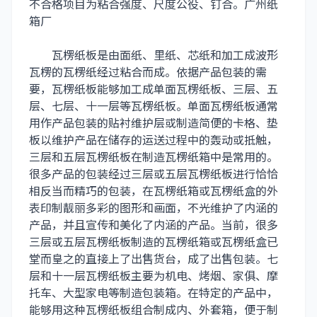
不合格项目为粘合强度、尺度公役、钉合。
广州纸
箱厂
瓦楞纸板是由面纸、里纸、芯纸和加工成波形
瓦楞的瓦楞纸经过粘合而成。依据产品包装的需
要，瓦楞纸板能够加工成单面瓦楞纸板、三层、五
层、七层、十一层等瓦楞纸板。单面瓦楞纸板通常
用作产品包装的贴衬维护层或制造简便的卡格、垫
板以维护产品在储存的运送过程中的轰动或抵触，
三层和五层瓦楞纸板在制造瓦楞纸箱中是常用的。
很多产品的包装经过三层或五层瓦楞纸板进行恰恰
相反当而精巧的包装，在瓦楞纸箱或瓦楞纸盒的外
表印制靓丽多彩的图形和画面，不光维护了内涵的
产品，并且宣传和美化了内涵的产品。当前，很多
三层或五层瓦楞纸板制造的瓦楞纸箱或瓦楞纸盒已
堂而皇之的直接上了出售货台，成了出售包装。七
层和十一层瓦楞纸板主要为机电、烤烟、家俱、摩
托车、大型家电等制造包装箱。在特定的产品中，
能够用这种瓦楞纸板组合制成内、外套箱，便于制