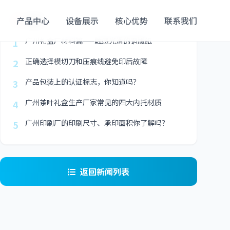
最新
产品中心
设备展示
核心优势
联系我们
广州礼盒厂材料篇——触感光滑的铜版纸
1
正确选择模切刀和压痕线避免印后故障
2
产品包装上的认证标志，你知道吗？
3
广州茶叶礼盒生产厂家常见的四大内托材质
4
广州印刷厂的印刷尺寸、承印面积你了解吗？
5
返回新闻列表