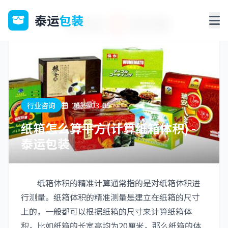
泰运
包装
行业咨询
2025-03-05
纸箱怎么算平方(计算纸箱体积) -
泰运包装
纸箱体积的精准计算通常指的是对纸箱体积进
行测量。纸箱体积的精准测量是建立在纸箱的尺寸
上的，一般都可以根据纸箱的尺寸来计算纸箱体
积，比如纸箱的长宽高均为20厘米，那么纸箱的体