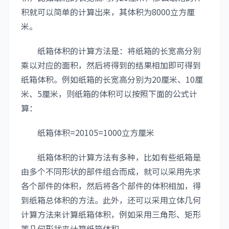
积就可以简单的计算出来，其体积为8000立方厘
米。
纸箱体积的计算方法是：将纸箱的长宽高分别
乘以对应的面积，然后将得到的结果相加即可得到
纸箱体积。例如纸箱的长宽高分别为20厘米、10厘
米、5厘米，则纸箱的体积可以按照下面的公式计
算：
纸箱体积=20105=1000立方厘米
纸箱体积的计算方法有多种，比如有些纸箱是
由多个不同形状的部件组合而成，就可以采用先求
各个部件的体积，然后将各个部件的体积相加，得
到纸箱总体积的方法。此外，还可以采用立体几何
计算方法来计算纸箱体积，例如采用三角形、矩形
等几何形状来计算纸箱体积。