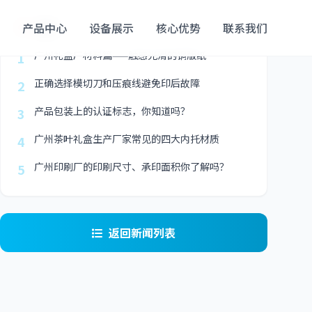
最新
产品中心
设备展示
核心优势
联系我们
广州礼盒厂材料篇——触感光滑的铜版纸
1
正确选择模切刀和压痕线避免印后故障
2
产品包装上的认证标志，你知道吗？
3
广州茶叶礼盒生产厂家常见的四大内托材质
4
广州印刷厂的印刷尺寸、承印面积你了解吗？
5
返回新闻列表