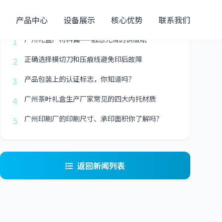
最新
产品中心
设备展示
核心优势
联系我们
广州礼盒厂材料篇——触感光滑的铜版纸
1
正确选择模切刀和压痕线避免印后故障
2
产品包装上的认证标志，你知道吗？
3
广州茶叶礼盒生产厂家常见的四大内托材质
4
广州印刷厂的印刷尺寸、承印面积你了解吗？
5
返回新闻列表